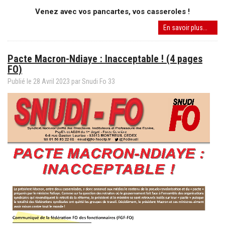
Venez avec vos pancartes, vos casseroles !
Rasse
En savoir plus...
inters
mercr
Pacte Macron-Ndiaye : Inacceptable ! (4 pages
31
FO)
mai
à
Publié le
28
Avril
2023
par
Snudi Fo 33
14h
devan
le
rector
!
Non
au
"pact
!
Oui
à
des
augme