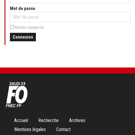
Mot de passe
Rester connecté
Connexion
Aller
Accueil
Recherche
Archives
au
Mentions légales
Contact
contenu