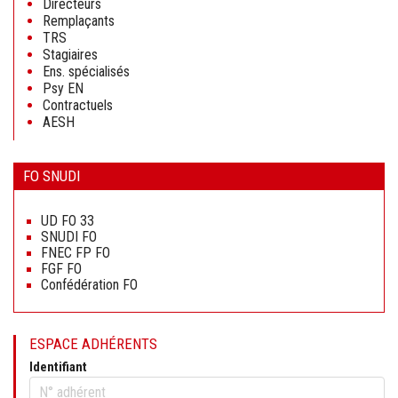
Directeurs
Remplaçants
TRS
Stagiaires
Ens. spécialisés
Psy EN
Contractuels
AESH
FO SNUDI
Aller
au
UD FO 33
contenu
SNUDI FO
FNEC FP FO
FGF FO
Confédération FO
ESPACE ADHÉRENTS
Identifiant