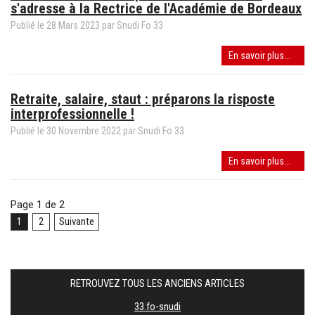
s'adresse à la Rectrice de l'Académie de Bordeaux
Inacc
!
Publié le
28
Mars
2023
par
Snudi Fo 33
(4
pages
AESH
En savoir plus...
FO)
:
"CDIsa
Retraite, salaire, staut : préparons la risposte
et
interprofessionnelle !
prime
REP/
Publié le
30
Novembre
2022
par
Snudi Fo 33
:
FO
Retrai
En savoir plus...
s'adr
salaire
à
staut
la
Page 1 de 2
:
Rectri
prépa
1
2
Suivante
de
la
l'Aca
rispos
de
interp
Borde
!
RETROUVEZ TOUS LES ANCIENS ARTICLES
33.fo-snudi