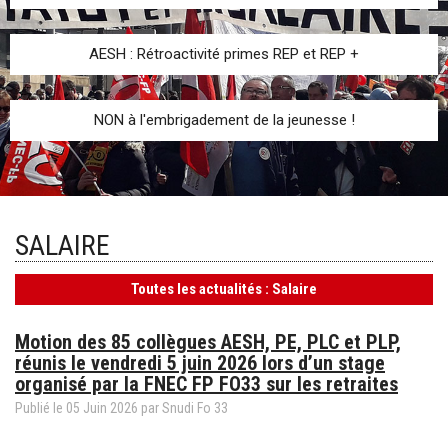
AESH : Rétroactivité primes REP et REP +
NON à l'embrigadement de la jeunesse !
SALAIRE
Toutes les actualités : Salaire
Motion des 85 collègues AESH, PE, PLC et PLP,
réunis le vendredi 5 juin 2026 lors d’un stage
organisé par la FNEC FP FO33 sur les retraites
Publié le
05
Juin
2026
par
Snudi Fo 33