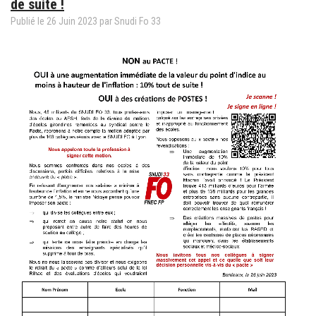
de suite !
Publié le
26
Juin
2023
par
Snudi Fo 33