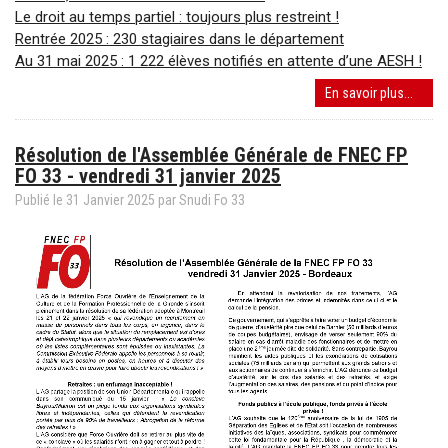
Le droit au temps partiel : toujours plus restreint !
Rentrée 2025 : 230 stagiaires dans le département
Au 31 mai 2025 : 1 222 élèves notifiés en attente d’une AESH !
Compt
En savoir plus...
Rendu
de
Résolution de l'Assemblée Générale de FNEC FP
la
FO 33 - vendredi 31 janvier 2025
CAPD
du
Publié le
31
Janvier
2025
par
Snudi Fo 33
17
juin
2025