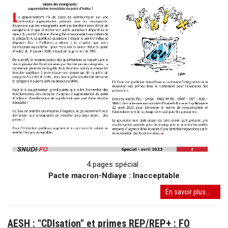
de
salair
pour
tous
!
4 pages spécial :
Pacte macron-Ndiaye : Inacceptable
Pacte
En savoir plus...
Macro
Ndiay
AESH : "CDIsation" et primes REP/REP+ : FO
: