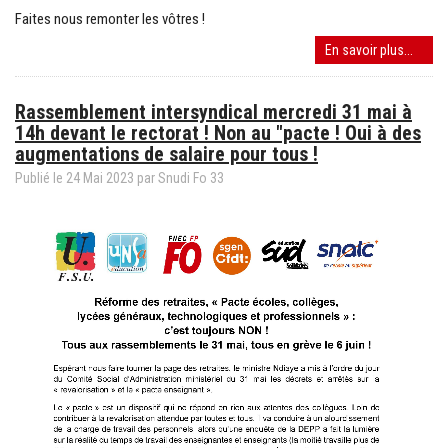
Faites nous remonter les vôtres !
Retrai
En savoir plus...
du
«
Rassemblement intersyndical mercredi 31 mai à
pacte
14h devant le rectorat ! Non au "pacte ! Oui à des
»
augmentations de salaire pour tous !
Macro
Ndiay
Publié le
24
Mai
2023
par
Snudi Fo 33
!
Augme
de
10%
de
la
valeur
du
point,
tout
de
suite
!