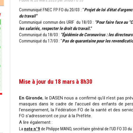
Publié le
20
Mars
2020
par
Snudi Fo 33
Communiqué FNEC FP FO du 20/03 : "
Projet de loi d’état d’urgenc
du travail"
Communiqué commun des URIF du 18/03 :
"Pour faire face au "
les salariés, respecter le droit du travail."
Communiqué du 18/03 :
"Épidémie de Coronavirus : les directeur
Communiqué du 17/03 : "
Pas de quarantaine pour les revendicati
Mise à jour du 18 mars à 8h30
En Gironde
, le DASEN nous a confirmé qu’il n’est pas prévu
masques dans le cadre de l’accueil des enfants de per
l’enseignement, la Fédération FO de la santé et des servi
FO s’adresseront ce jour à la Préfète.
A lire également :
La
note n°9
de Philippe MANO, secrétaire général de l'UD FO 33 du