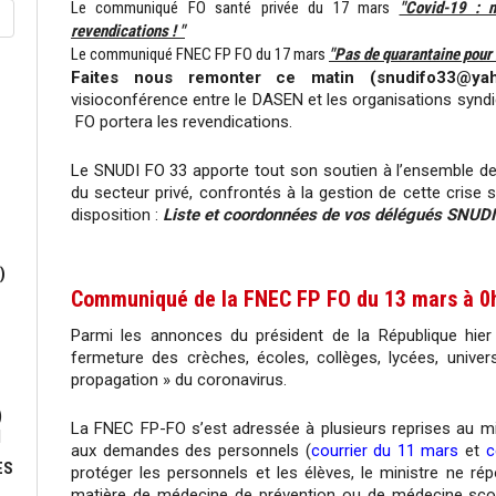
Le communiqué FO santé privée du 17 mars
"Covid-19 : 
revendications ! "
Le communiqué FNEC FP FO du 17 mars
"Pas de quarantaine pour 
Faites nous remonter ce matin (snudifo33@yahoo
visioconférence entre le DASEN et les organisations syndic
FO portera les revendications.
Le SNUDI FO 33 apporte tout son soutien à l’ensemble des
du secteur privé, confrontés à la gestion de cette crise 
disposition :
Liste et coordonnées de vos délégués SNUDI 
)
Communiqué de la FNEC FP FO du 13 mars à 0
Parmi les annonces du président de la République hier 
fermeture des crèches, écoles, collèges, lycées, universi
propagation » du coronavirus.
)
La FNEC FP-FO s’est adressée à plusieurs reprises au mi
N
aux demandes des personnels (
courrier du 11 mars
et
c
ES
protéger les personnels et les élèves, le ministre ne ré
matière de médecine de prévention ou de médecine scolai