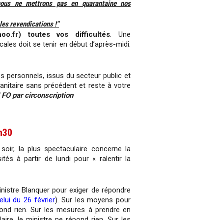
nous ne mettrons pas en quarantaine nos
les revendications !"
.fr) toutes vos difficultés
. Une
ales doit se tenir en début d’après-midi.
 personnels, issus du secteur public et
sanitaire sans précédent et reste à votre
FO par circonscription
h30
soir, la plus spectaculaire concerne la
tés à partir de lundi pour « ralentir la
nistre Blanquer pour exiger de répondre
elui du 26 février
). Sur les moyens pour
pond rien. Sur les mesures à prendre en
re, le ministre ne répond rien. Sur les