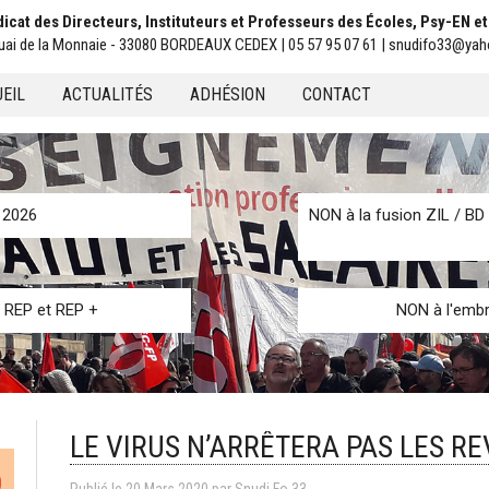
icat des Directeurs, Instituteurs et Professeurs des Écoles, Psy-EN e
uai de la Monnaie - 33080 BORDEAUX CEDEX | 05 57 95 07 61 | snudifo33@yah
EIL
ACTUALITÉS
ADHÉSION
CONTACT
u
n 2026
NON à la fusion ZIL / BD 
s REP et REP +
NON à l'embr
LE VIRUS N’ARRÊTERA PAS LES R