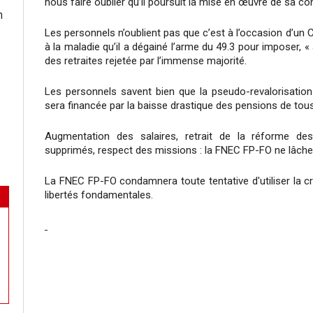
nous faire oublier qu’il poursuit la mise en œuvre de sa co
n
Les personnels n’oublient pas que c’est à l’occasion d’un C
à la maladie qu’il a dégainé l’arme du 49.3 pour imposer,
des retraites rejetée par l’immense majorité.
Les personnels savent bien que la pseudo-revalorisatio
sera financée par la baisse drastique des pensions de tous 
Augmentation des salaires, retrait de la réforme des
supprimés, respect des missions : la FNEC FP-FO ne lâche 
La FNEC FP-FO condamnera toute tentative d'utiliser la cr
libertés fondamentales.