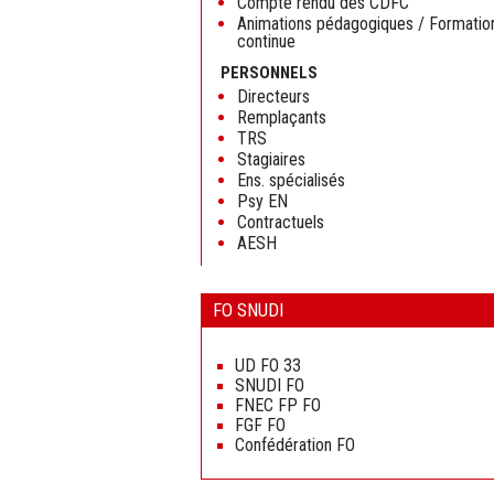
Compte rendu des CDFC
Animations pédagogiques / Formatio
continue
PERSONNELS
Directeurs
Remplaçants
TRS
Stagiaires
Ens. spécialisés
Psy EN
Contractuels
AESH
FO SNUDI
Aller
au
UD FO 33
contenu
SNUDI FO
FNEC FP FO
FGF FO
Confédération FO