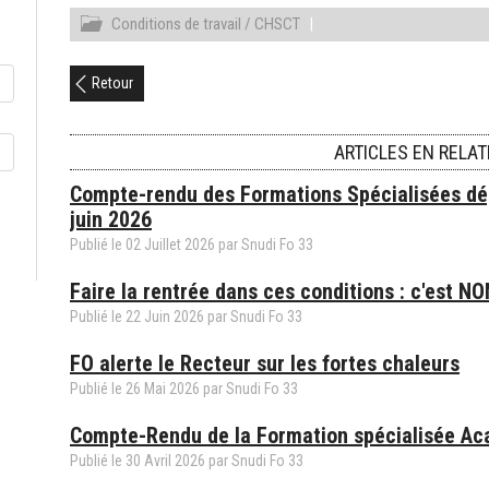
Conditions de travail / CHSCT
|
Retour
ARTICLES EN RELAT
Compte-rendu des Formations Spécialisées d
juin 2026
Publié le
02
Juillet
2026
par
Snudi Fo 33
Faire la rentrée dans ces conditions : c'est NO
Publié le
22
Juin
2026
par
Snudi Fo 33
FO alerte le Recteur sur les fortes chaleurs
Publié le
26
Mai
2026
par
Snudi Fo 33
Compte-Rendu de la Formation spécialisée Ac
Publié le
30
Avril
2026
par
Snudi Fo 33