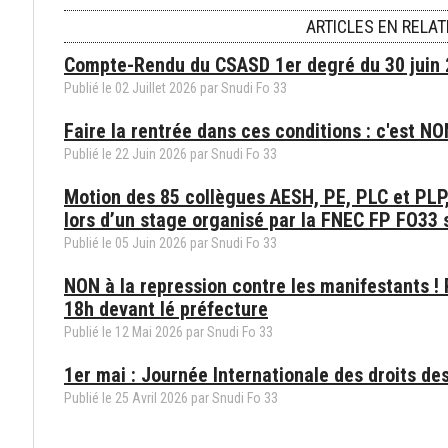
ARTICLES EN RELAT
Compte-Rendu du CSASD 1er degré du 30 juin
Publié le
02
Juillet
2026
par
Snudi Fo 33
Faire la rentrée dans ces conditions : c'est NO
Publié le
22
Juin
2026
par
Snudi Fo 33
Motion des 85 collègues AESH, PE, PLC et PLP, 
lors d’un stage organisé par la FNEC FP FO33 s
Publié le
05
Juin
2026
par
Snudi Fo 33
NON à la repression contre les manifestants !
18h devant lé préfecture
Publié le
12
Mai
2026
par
Snudi Fo 33
1er mai : Journée Internationale des droits des
Publié le
25
Avril
2026
par
Snudi Fo 33