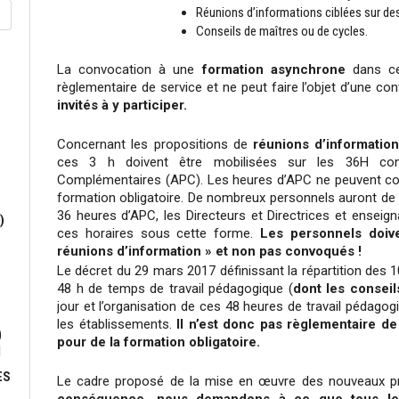
Réunions d’informations ciblées sur des
Conseils de maîtres ou de cycles.
La convocation à une
formation asynchrone
dans ce
règlementaire de service et ne peut faire l’objet d’une co
invités à y participer.
Concernant les propositions de
réunions d’information
ces 3 h doivent être mobilisées sur les 36H con
Complémentaires (APC). Les heures d’APC ne peuvent con
formation obligatoire. De nombreux personnels auront de 
36 heures d’APC, les Directeurs et Directrices et ensei
)
ces horaires sous cette forme.
Les personnels doive
réunions d’information » et non pas convoqués !
Le décret du 29 mars 2017 définissant la répartition des 1
48 h de temps de travail pédagogique (
dont les conseil
jour et l’organisation de ces 48 heures de travail pédago
les établissements.
Il n’est donc pas règlementaire d
)
pour de la formation obligatoire.
N
ES
Le cadre proposé de la mise en œuvre des nouveaux p