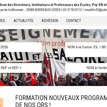
icat des Directeurs, Instituteurs et Professeurs des Écoles, Psy-EN e
uai de la Monnaie - 33080 BORDEAUX CEDEX | 05 57 95 07 61 | snudifo33@yah
EIL
ACTUALITÉS
ADHÉSION
CONTACT
u
n 2026
NON à la fusion ZIL / BD 
s REP et REP +
NON à l'embr
FORMATION NOUVEAUX PROGRAM
DE NOS ORS !