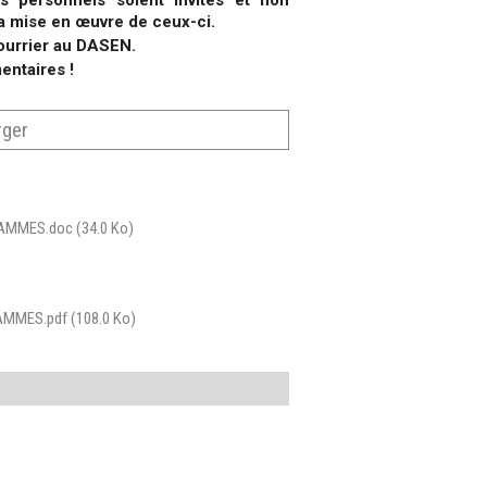
personnels soient invités et non
la mise en œuvre de ceux-ci.
urrier au DASEN.
entaires !
rger
AMMES.doc
(34.0 Ko)
AMMES.pdf
(108.0 Ko)