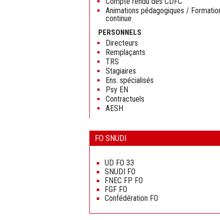
Compte rendu des CDFC
Animations pédagogiques / Formatio
continue
PERSONNELS
Directeurs
Remplaçants
TRS
Stagiaires
Ens. spécialisés
Psy EN
Contractuels
AESH
FO SNUDI
Aller
au
UD FO 33
contenu
SNUDI FO
FNEC FP FO
FGF FO
Confédération FO