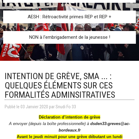
AESH : Rétroactivité primes REP et REP +
NON à l'embrigadement de la jeunesse !
INTENTION DE GRÈVE, SMA ... :
QUELQUES ÉLÉMENTS SUR CES
FORMALITÉS ADMINSITRATIVES
Publié le
03
Janvier
2020
par
Snudi Fo 33
Déclaration d’intention de grève
A envoyer (depuis la boîte professionnelle) à
dsden33
-greves@ac-
bordeaux.fr
Avant le jeudi minuit pour une grève débutant un lundi