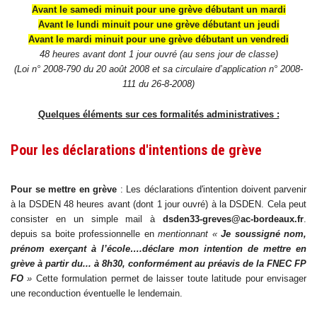
Avant le samedi minuit pour une grève débutant un mardi
Avant le lundi minuit pour une grève débutant un jeudi
Avant le mardi minuit pour une grève débutant un vendredi
48 heures avant dont 1 jour ouvré (au sens jour de classe)
(
Loi n° 2008-790 du 20 août 2008 et sa circulaire d’application
n° 2008-
111 du 26-8-2008)
Quelques éléments sur ces formalités administratives :
Pour les déclarations d'intentions de grève
Pour se mettre en grève
: Les déclarations d'intention doivent parvenir
à la DSDEN 48 heures avant (dont 1 jour ouvré) à la DSDEN. Cela peut
consister en un simple mail à
dsden33-greves@ac-bordeaux.fr
.
depuis sa boite professionnelle en
mentionnant «
Je soussigné nom,
prénom exerçant à l’école….déclare mon intention de mettre en
grève à partir du... à 8h30, conformément au préavis de la FNEC FP
FO
»
Cette formulation permet de laisser toute latitude pour envisager
une reconduction éventuelle le lendemain.