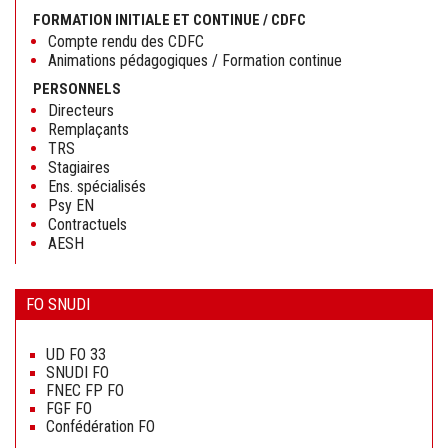
FORMATION INITIALE ET CONTINUE / CDFC
Compte rendu des CDFC
Animations pédagogiques / Formation continue
PERSONNELS
Directeurs
Remplaçants
TRS
Stagiaires
Ens. spécialisés
Psy EN
Contractuels
AESH
FO SNUDI
Aller
au
UD FO 33
contenu
SNUDI FO
FNEC FP FO
FGF FO
Confédération FO