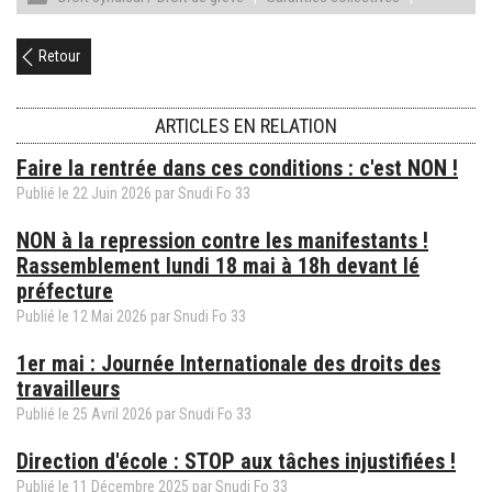
Retour
ARTICLES EN RELATION
Faire la rentrée dans ces conditions : c'est NON !
Publié le
22
Juin
2026
par
Snudi Fo 33
NON à la repression contre les manifestants !
Rassemblement lundi 18 mai à 18h devant lé
préfecture
Publié le
12
Mai
2026
par
Snudi Fo 33
1er mai : Journée Internationale des droits des
travailleurs
Publié le
25
Avril
2026
par
Snudi Fo 33
Direction d'école : STOP aux tâches injustifiées !
Publié le
11
Décembre
2025
par
Snudi Fo 33