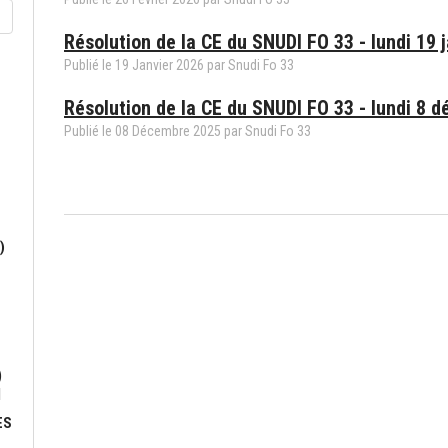
Résolution de la CE du SNUDI FO 33 - lundi 19 
Publié le
19
Janvier
2026
par
Snudi Fo 33
Résolution de la CE du SNUDI FO 33 - lundi 8 
Publié le
08
Décembre
2025
par
Snudi Fo 33
)
)
N
ES