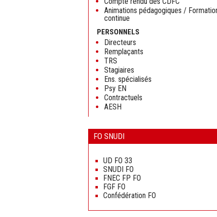
Compte rendu des CDFC
Animations pédagogiques / Formatio
continue
PERSONNELS
Directeurs
Remplaçants
TRS
Stagiaires
Ens. spécialisés
Psy EN
Contractuels
AESH
FO SNUDI
Aller
au
UD FO 33
contenu
SNUDI FO
FNEC FP FO
FGF FO
Confédération FO