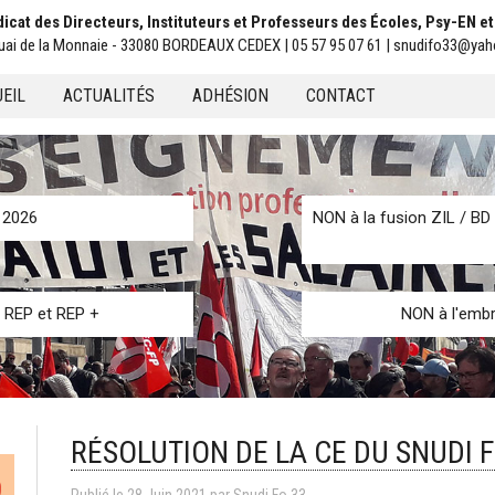
icat des Directeurs, Instituteurs et Professeurs des Écoles, Psy-EN e
uai de la Monnaie - 33080 BORDEAUX CEDEX | 05 57 95 07 61 | snudifo33@yah
EIL
ACTUALITÉS
ADHÉSION
CONTACT
u
n 2026
NON à la fusion ZIL / BD 
s REP et REP +
NON à l'embr
RÉSOLUTION DE LA CE DU SNUDI FO