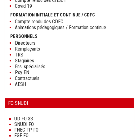
Compte rendu des CHSCT
Covid 19
FORMATION INITIALE ET CONTINUE / CDFC
Compte rendu des CDFC
Animations pédagogiques / Formation continue
PERSONNELS
Directeurs
Remplaçants
TRS
Stagiaires
Ens. spécialisés
Psy EN
Contractuels
AESH
FO SNUDI
Aller
au
UD FO 33
contenu
SNUDI FO
FNEC FP FO
FGF FO