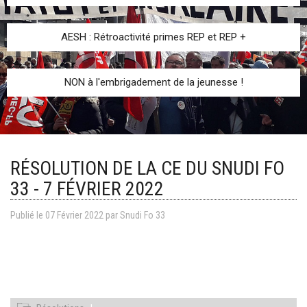
AESH : Rétroactivité primes REP et REP +
NON à l'embrigadement de la jeunesse !
RÉSOLUTION DE LA CE DU SNUDI FO
33 - 7 FÉVRIER 2022
Publié le
07
Février
2022
par
Snudi Fo 33