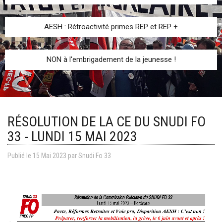
AESH : Rétroactivité primes REP et REP +
NON à l'embrigadement de la jeunesse !
RÉSOLUTION DE LA CE DU SNUDI FO
33 - LUNDI 15 MAI 2023
Publié le
15
Mai
2023
par
Snudi Fo 33