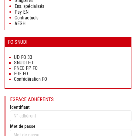
Stagiaires
Ens. spécialisés
Psy EN
Contractuels
AESH
FO SNUDI
Aller
au
UD FO 33
contenu
SNUDI FO
FNEC FP FO
FGF FO
Confédération FO
ESPACE ADHÉRENTS
Identifiant
Mot de passe