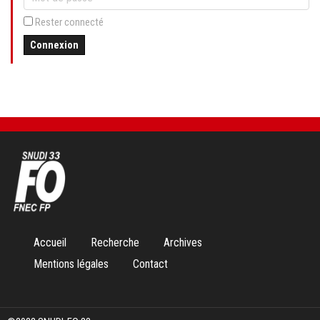
Rester connecté
Connexion
Aller
Accueil
Recherche
Archives
au
Mentions légales
Contact
contenu