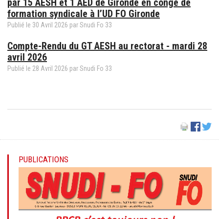
par 15 AESH et 1 AED de Gironde en congé de
formation syndicale à l’UD FO Gironde
Publié le
30
Avril
2026
par
Snudi Fo 33
Compte-Rendu du GT AESH au rectorat - mardi 28
avril 2026
Publié le
28
Avril
2026
par
Snudi Fo 33
PUBLICATIONS