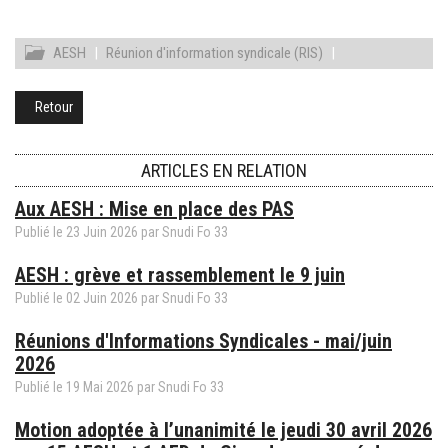
AESH
|
Réunion d'information syndicale (RIS)
|
Retour
ARTICLES EN RELATION
Aux AESH : Mise en place des PAS
Publié le
23
Juin
2026
par
Snudi Fo 33
AESH : grève et rassemblement le 9 juin
Publié le
02
Juin
2026
par
Snudi Fo 33
Réunions d'Informations Syndicales - mai/juin
2026
Publié le
19
Mai
2026
par
Snudi Fo 33
Motion adoptée à l’unanimité le jeudi 30 avril 2026