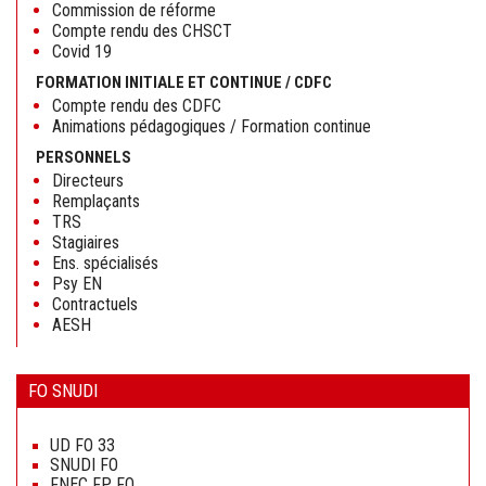
Commission de réforme
Compte rendu des CHSCT
Covid 19
FORMATION INITIALE ET CONTINUE / CDFC
Compte rendu des CDFC
Animations pédagogiques / Formation continue
PERSONNELS
Directeurs
Remplaçants
TRS
Stagiaires
Ens. spécialisés
Psy EN
Contractuels
AESH
FO SNUDI
Aller
au
UD FO 33
contenu
SNUDI FO
FNEC FP FO