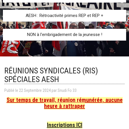
AESH : Rétroactivité primes REP et REP +
NON à l'embrigadement de la jeunesse !
RÉUNIONS SYNDICALES (RIS)
SPÉCIALES AESH
Publié le
22
Septembre
2024
par
Snudi Fo 33
Sur temps de travail, réunion rémunérée, aucune
heure à rattraper
Inscriptions ICI